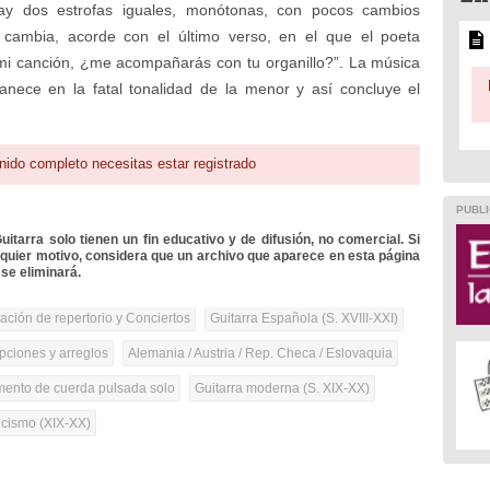
Hay dos estrofas iguales, monótonas, con pocos cambios
, cambia, acorde con el último verso, en el que el poeta
e mi canción, ¿me acompañarás con tu organillo?”. La música
anece en la fatal tonalidad de la menor y así concluye el
nido completo necesitas estar registrado
PUBLI
itarra solo tienen un fin educativo y de difusión, no comercial. Si
lquier motivo, considera que un archivo que aparece en esta página
se eliminará.
tación de repertorio y Conciertos
Guitarra Española (S. XVIII-XXI)
pciones y arreglos
Alemania / Austria / Rep. Checa / Eslovaquia
umento de cuerda pulsada solo
Guitarra moderna (S. XIX-XX)
cismo (XIX-XX)