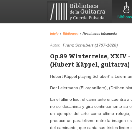
Bibliote
Inicio
›
Biblioteca
›
Resultados búsqueda
Franz Schubert (1797-1828)
Autor:
Op.89 Winterreise, XXIV -
(Hubert Käppel, guitarra)
Hubert Käppel playing Schubert' s Leiermann
Der Leiermann (El organillero), (Drüben hint
En el último lied, el caminante encuentra a 
no se desanima y gira continuamente su org
un ejemplo del arte como último refugio
produce un paralelismo entre la imagen est
del caminante, que canta sus tristes lieder