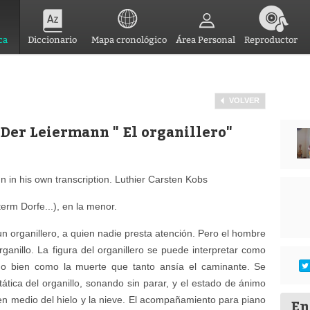
ca
Diccionario
Mapa cronológico
Área Personal
Reproductor
VOLVER
 Der Leiermann " El organillero"
 in his own transcription. Luthier Carsten Kobs
erm Dorfe...), en la menor.
un organillero, a quien nadie presta atención. Pero el hombre
anillo. La figura del organillero se puede interpretar como
, o bien como la muerte que tanto ansía el caminante. Se
ática del organillo, sonando sin parar, y el estado de ánimo
 en medio del hielo y la nieve. El acompañamiento para piano
En