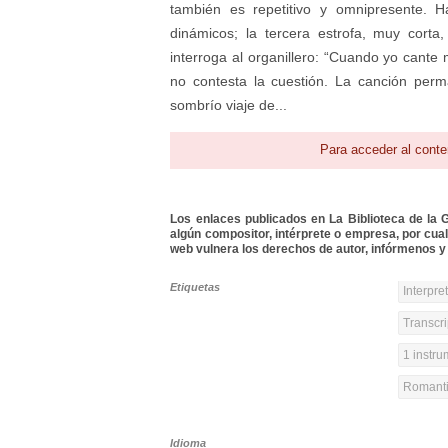
también es repetitivo y omnipresente. 
dinámicos; la tercera estrofa, muy corta
interroga al organillero: “Cuando yo cant
no contesta la cuestión. La canción perm
sombrío viaje de...
Para acceder al conte
Los enlaces publicados en La Biblioteca de la Gu
algún compositor, intérprete o empresa, por cua
web vulnera los derechos de autor, infórmenos y 
Etiquetas
Interpre
Transcri
1 instr
Romanti
Idioma