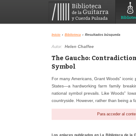
Bibliote
Inicio
›
Biblioteca
›
Resultados búsqueda
Helen Chaffee
Autor:
The Gaucho: Contradiction
Symbol
For many Americans, Grant W
oods‟ ic
onic 
States—a hardworking farm family breaking
national symbol prevails. Like W
oods‟
Iowa
countryside. However, rather than being a far
Para acceder al conte
Los enlaces publicados en La Biblioteca de la Gu