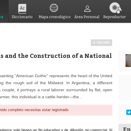
ca
Diccionario
Mapa cronológico
Área Personal
Reproductor
VOLVER
s and the Construction of a National
painting “American Gothic” represents the heart of the United
 the rough soil of the Midwest. In Argentina, a different
 couple, it portrays a rural laborer surrounded by flat, open
mer, this individual is a cattle-herder—the...
nido completo necesitas estar registrado
En
itarra solo tienen un fin educativo y de difusión, no comercial. Si