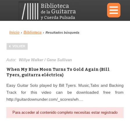
×
Inicio
Biblioteca
›
›
Resultados búsqueda
Menu
VOLVER
Biblioteca
Diccionario
Autor:
Willye Walker / Gene Sullivan
When My Blue Moon Turns To Gold Again (Bill
Tyers, guitarra eléctrica)
Easy Guitar Solo played by Bill Tyers. Music,Tabs and Backing
Área personal
Reproductor
Track for this video can be downloaded free from
http://guitardownunder.com/_scores/wh....
Para acceder al contenido completo necesitas estar registrado