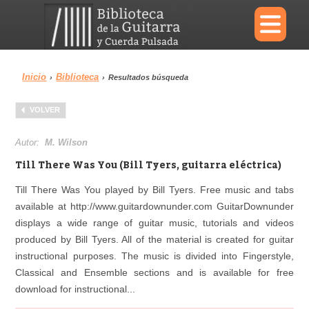
×
Inicio
Biblioteca
›
›
Resultados búsqueda
Menu
VOLVER
Biblioteca
Diccionario
Autor:
M. Wilson
Till There Was You (Bill Tyers, guitarra eléctrica)
Till There Was You played by Bill Tyers. Free music and tabs
available at http://www.guitardownunder.com GuitarDownunder
Área personal
Reproductor
displays a wide range of guitar music, tutorials and videos
produced by Bill Tyers. All of the material is created for guitar
instructional purposes. The music is divided into Fingerstyle,
Classical and Ensemble sections and is available for free
download for instructional...