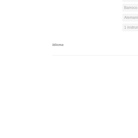
Barroco 
Alemania
1 instr
Idioma