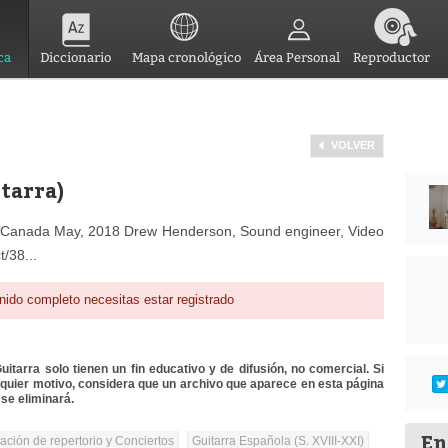
ca
Diccionario
Mapa cronológico
Área Personal
Reproductor
VOLVER
tarra)
, Canada May, 2018 Drew Henderson, Sound engineer, Video
/38...
nido completo necesitas estar registrado
itarra solo tienen un fin educativo y de difusión, no comercial. Si
lquier motivo, considera que un archivo que aparece en esta página
se eliminará.
En
tación de repertorio y Conciertos
Guitarra Española (S. XVIII-XXI)