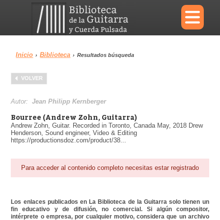
×
Inicio
Biblioteca
›
›
Resultados búsqueda
Menu
VOLVER
Biblioteca
Diccionario
Autor:
Jean Philipp Kernberger
Bourree (Andrew Zohn, Guitarra)
Andrew Zohn, Guitar. Recorded in Toronto, Canada May, 2018 Drew
Henderson, Sound engineer, Video & Editing
https://productionsdoz.com/product/38...
Área personal
Reproductor
Para acceder al contenido completo necesitas estar registrado
Los enlaces publicados en La Biblioteca de la Guitarra solo tienen un
fin educativo y de difusión, no comercial. Si algún compositor,
intérprete o empresa, por cualquier motivo, considera que un archivo