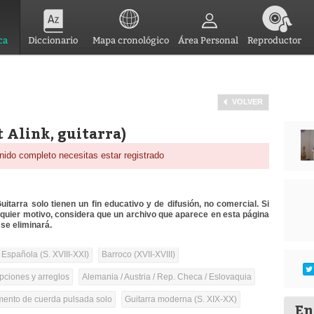
ca
Diccionario
Mapa cronológico
Área Personal
Reproductor
VOLVER
 Alink, guitarra)
nido completo necesitas estar registrado
itarra solo tienen un fin educativo y de difusión, no comercial. Si
lquier motivo, considera que un archivo que aparece en esta página
se eliminará.
 Española (S. XVIII-XXI)
Barroco (XVII-XVIII)
pciones y arreglos
Alemania / Austria / Rep. Checa / Eslovaquia
umento de cuerda pulsada solo
Guitarra moderna (S. XIX-XX)
En