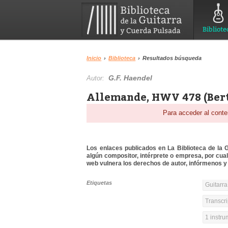
Bibliote
Inicio
›
Biblioteca
›
Resultados búsqueda
G.F. Haendel
Autor:
Allemande, HWV 478 (Bert
Para acceder al conte
Los enlaces publicados en La Biblioteca de la Gu
algún compositor, intérprete o empresa, por cua
web vulnera los derechos de autor, infórmenos y 
Etiquetas
Guitarra
Transcri
1 instr