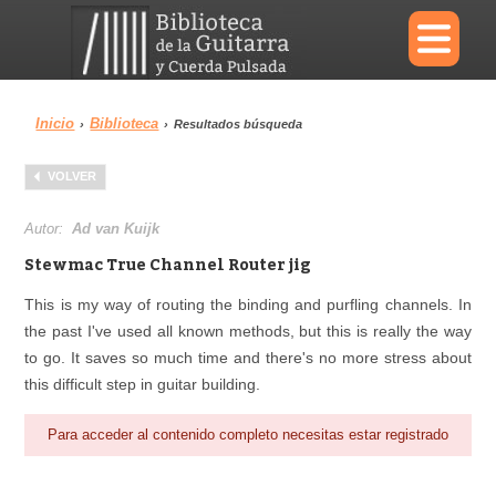
×
Inicio
Biblioteca
›
›
Resultados búsqueda
Menu
VOLVER
Biblioteca
Diccionario
Autor:
Ad van Kuijk
Stewmac True Channel Router jig
This is my way of routing the binding and purfling channels. In
the past I've used all known methods, but this is really the way
Área personal
Reproductor
to go. It saves so much time and there's no more stress about
this difficult step in guitar building.
Para acceder al contenido completo necesitas estar registrado