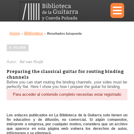
×
Inicio
Biblioteca
›
›
Resultados búsqueda
Menu
VOLVER
Biblioteca
Diccionario
Autor:
Ad van Kuijk
Preparing the classical guitar for routing binding
channels
Before you can start routing the binding channels, your sides must be
perfectly flat. Here I show you how I prepare the guitar for binding.
Área personal
Reproductor
Para acceder al contenido completo necesitas estar registrado
Los enlaces publicados en La Biblioteca de la Guitarra solo tienen un
fin educativo y de difusión, no comercial. Si algún compositor,
intérprete o empresa, por cualquier motivo, considera que un archivo
que aparece en esta página web vulnera los derechos de autor,
infórmenos y se eliminará.