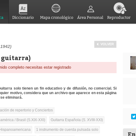
ca
Diccionario
Mapa cronológico
Área Personal
Reproductor
VOLVER
-1942)
 guitarra)
nido completo necesitas estar registrado
itarra solo tienen un fin educativo y de difusión, no comercial. Si
lquier motivo, considera que un archivo que aparece en esta página
se eliminará.
tación de repertorio y Conciertos
mérica / Brasil (S.XIX-XXI)
Guitarra Española (S. XVIII-XXI)
Hispanoamericana
1 instrumento de cuerda pulsada solo
En