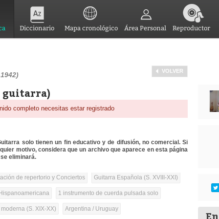
ca
Diccionario
Mapa cronológico
Área Personal
Reproductor
VOLVER
-1942)
 guitarra)
nido completo necesitas estar registrado
itarra solo tienen un fin educativo y de difusión, no comercial. Si
lquier motivo, considera que un archivo que aparece en esta página
se eliminará.
tación de repertorio y Conciertos
Guitarra Española (S. XVIII-XXI)
Hispanoamericana
1 instrumento de cuerda pulsada solo
a moderna (S. XIX-XX)
Argentina / Uruguay
En