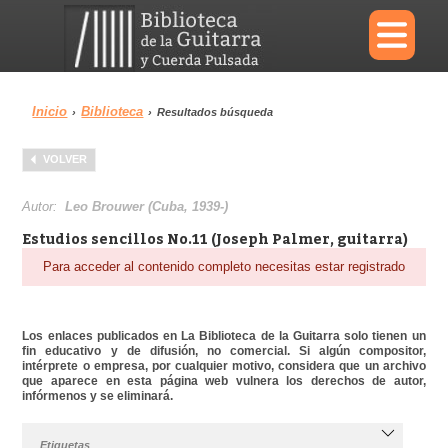
×
Inicio
Biblioteca
›
›
Resultados búsqueda
Menu
VOLVER
Biblioteca
Diccionario
Autor:
Leo Brouwer (Cuba, 1939-)
Estudios sencillos No.11 (Joseph Palmer, guitarra)
Para acceder al contenido completo necesitas estar registrado
Área personal
Reproductor
Los enlaces publicados en La Biblioteca de la Guitarra solo tienen un
fin educativo y de difusión, no comercial. Si algún compositor,
intérprete o empresa, por cualquier motivo, considera que un archivo
que aparece en esta página web vulnera los derechos de autor,
infórmenos y se eliminará.
Etiquetas