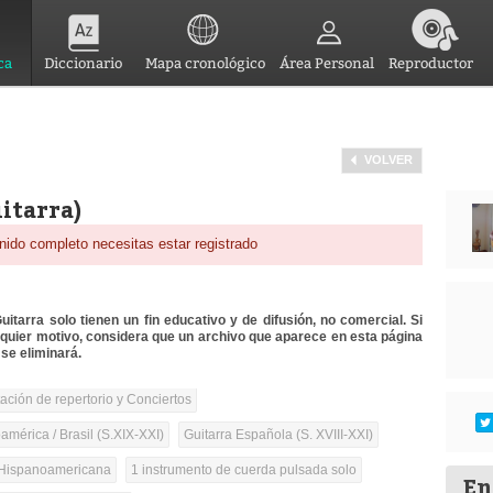
ca
Diccionario
Mapa cronológico
Área Personal
Reproductor
VOLVER
uitarra)
nido completo necesitas estar registrado
itarra solo tienen un fin educativo y de difusión, no comercial. Si
lquier motivo, considera que un archivo que aparece en esta página
se eliminará.
tación de repertorio y Conciertos
mérica / Brasil (S.XIX-XXI)
Guitarra Española (S. XVIII-XXI)
Hispanoamericana
1 instrumento de cuerda pulsada solo
En