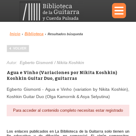
×
Inicio
Biblioteca
›
›
Resultados búsqueda
Menu
VOLVER
Biblioteca
Diccionario
Autor:
Egberto Gismonti / Nikita Koshkin
Agua e Vinho (Variaciones por Nikita Koshkin)
Koshkin Guitar Duo, guitarras
Egberto Gismonti - Agua e Vinho (variation by Nikita Koshkin),
Área personal
Reproductor
Koshkin Guitar Duo (Olga Kamornik & Asya Selyutina)
Para acceder al contenido completo necesitas estar registrado
Los enlaces publicados en La Biblioteca de la Guitarra solo tienen un
fin educativo y de difusión, no comercial. Si algún compositor,