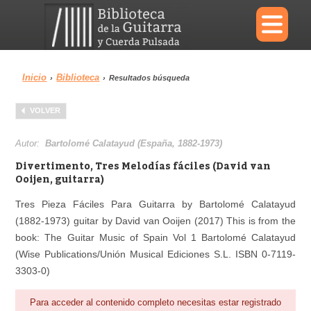
×
Inicio
Biblioteca
›
›
Resultados búsqueda
Menu
VOLVER
Biblioteca
Diccionario
Autor:
Bartolomé Calatayud (España, 1882-1973)
Divertimento, Tres Melodías fáciles (David van
Ooijen, guitarra)
Tres Pieza Fáciles Para Guitarra by Bartolomé Calatayud
Área personal
Reproductor
(1882-1973) guitar by David van Ooijen (2017) This is from the
book: The Guitar Music of Spain Vol 1 Bartolomé Calatayud
(Wise Publications/Unión Musical Ediciones S.L. ISBN 0-7119-
3303-0)
Para acceder al contenido completo necesitas estar registrado