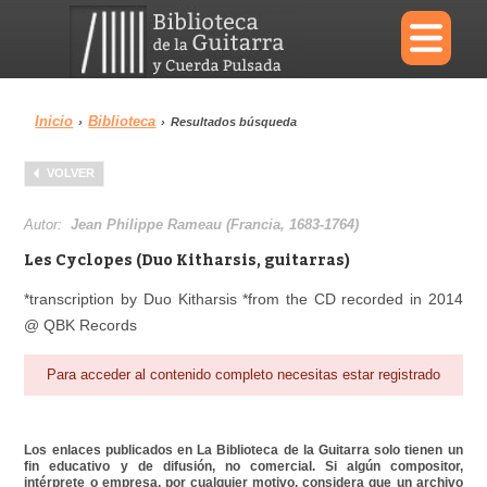
×
Inicio
Biblioteca
›
›
Resultados búsqueda
Menu
VOLVER
Biblioteca
Diccionario
Autor:
Jean Philippe Rameau (Francia, 1683-1764)
Les Cyclopes (Duo Kitharsis, guitarras)
*transcription by Duo Kitharsis *from the CD recorded in 2014
@ QBK Records
Área personal
Reproductor
Para acceder al contenido completo necesitas estar registrado
Los enlaces publicados en La Biblioteca de la Guitarra solo tienen un
fin educativo y de difusión, no comercial. Si algún compositor,
intérprete o empresa, por cualquier motivo, considera que un archivo