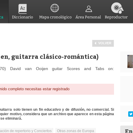
ca
Diccionario
Mapa cronológico
Área Personal
Reproductor
VOLVER
en, guitarra clásico-romántica)
1870) David van Ooijen guitar Scores and Tabs on:
nido completo necesitas estar registrado
itarra solo tienen un fin educativo y de difusión, no comercial. Si
lquier motivo, considera que un archivo que aparece en esta página
se eliminará.
En
tación de repertorio y Conciertos
Otras zonas de Europa