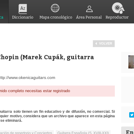
ca
Diccionario
Mapa cronológico
Área Personal
Reproductor
VOLVER
 Chopin (Marek Cupák, guitarra
http://www.okenicaguitars.com
nido completo necesitas estar registrado
itarra solo tienen un fin educativo y de difusión, no comercial. Si
lquier motivo, considera que un archivo que aparece en esta página
se eliminará.
En
tación de repertorio y Conciertos
Guitarra Española (S. XVIII-XXI)