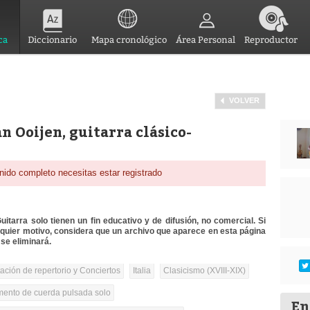
ca
Diccionario
Mapa cronológico
Área Personal
Reproductor
VOLVER
 Ooijen, guitarra clásico-
nido completo necesitas estar registrado
itarra solo tienen un fin educativo y de difusión, no comercial. Si
lquier motivo, considera que un archivo que aparece en esta página
se eliminará.
tación de repertorio y Conciertos
Italia
Clasicismo (XVIII-XIX)
umento de cuerda pulsada solo
En