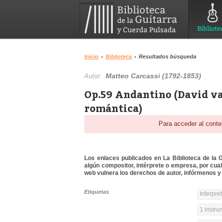
Bibliote
Inicio
›
Biblioteca
›
Resultados búsqueda
Matteo Carcassi (1792-1853)
Autor:
Op.59 Andantino (David van
romántica)
Para acceder al conte
Los enlaces publicados en La Biblioteca de la Gu
algún compositor, intérprete o empresa, por cua
web vulnera los derechos de autor, infórmenos y 
Etiquetas
Interpre
1 instr