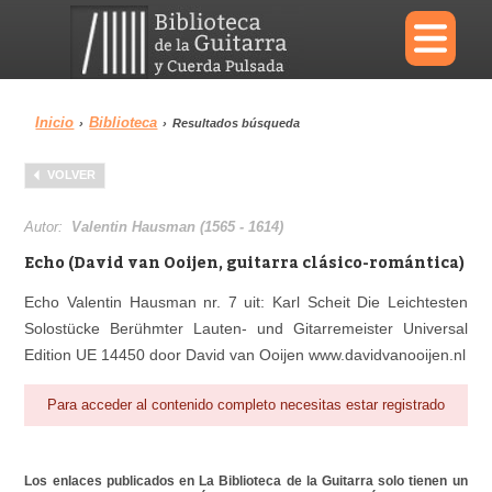
×
Inicio
Biblioteca
›
›
Resultados búsqueda
Menu
VOLVER
Biblioteca
Diccionario
Autor:
Valentin Hausman (1565 - 1614)
Echo (David van Ooijen, guitarra clásico-romántica)
Echo Valentin Hausman nr. 7 uit: Karl Scheit Die Leichtesten
Solostücke Berühmter Lauten- und Gitarremeister Universal
Área personal
Reproductor
Edition UE 14450 door David van Ooijen www.davidvanooijen.nl
Para acceder al contenido completo necesitas estar registrado
Los enlaces publicados en La Biblioteca de la Guitarra solo tienen un