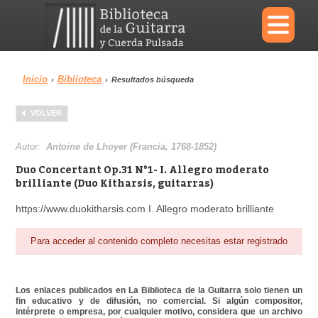
×
Inicio
Biblioteca
›
›
Resultados búsqueda
Menu
VOLVER
Biblioteca
Diccionario
Autor:
Antoine de Lhoyer (Francia, 1768-1852)
Duo Concertant Op.31 N°1- I. Allegro moderato
brilliante (Duo Kitharsis, guitarras)
https://www.duokitharsis.com I. Allegro moderato brilliante
Área personal
Reproductor
Para acceder al contenido completo necesitas estar registrado
Los enlaces publicados en La Biblioteca de la Guitarra solo tienen un
fin educativo y de difusión, no comercial. Si algún compositor,
intérprete o empresa, por cualquier motivo, considera que un archivo