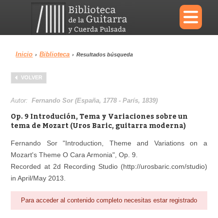
×
Inicio
Biblioteca
›
›
Resultados búsqueda
Menu
VOLVER
Biblioteca
Diccionario
Autor:
Fernando Sor (España, 1778 - París, 1839)
Op. 9 Introdución, Tema y Variaciones sobre un
tema de Mozart (Uros Baric, guitarra moderna)
Fernando Sor "Introduction, Theme and Variations on a
Área personal
Reproductor
Mozart's Theme O Cara Armonia", Op. 9.
Recorded at 2d Recording Studio (http://urosbaric.com/studio)
in April/May 2013.
Para acceder al contenido completo necesitas estar registrado