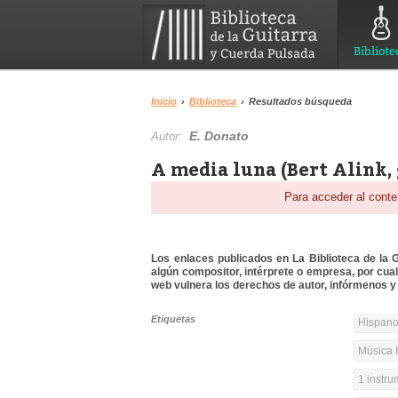
Bibliote
Inicio
›
Biblioteca
›
Resultados búsqueda
E. Donato
Autor:
A media luna (Bert Alink,
Para acceder al conte
Los enlaces publicados en La Biblioteca de la Gu
algún compositor, intérprete o empresa, por cua
web vulnera los derechos de autor, infórmenos y 
Etiquetas
Hispanoa
Música 
1 instr