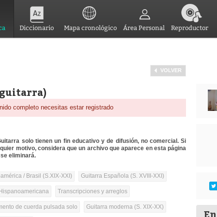
ca
Diccionario
Mapa cronológico
Área Personal
Reproductor
VOLVER
 guitarra)
nido completo necesitas estar registrado
itarra solo tienen un fin educativo y de difusión, no comercial. Si
lquier motivo, considera que un archivo que aparece en esta página
se eliminará.
mérica / Brasil (S.XIX-XXI)
Guitarra Española (S. XVIII-XXI)
Hispanoamericana
Transcripciones y arreglos
umento de cuerda pulsada solo
Guitarra moderna (S. XIX-XX)
En