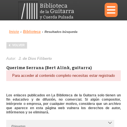
×
Inicio
Biblioteca
›
›
Resultados búsqueda
Menu
VOLVER
Biblioteca
Diccionario
Autor:
J. de Dios Filiberto
Querime Serrana (Bert Alink, guitarra)
Para acceder al contenido completo necesitas estar registrado
Área personal
Reproductor
Los enlaces publicados en La Biblioteca de la Guitarra solo tienen un
fin educativo y de difusión, no comercial. Si algún compositor,
intérprete o empresa, por cualquier motivo, considera que un archivo
que aparece en esta página web vulnera los derechos de autor,
infórmenos y se eliminará.
Etiquetas