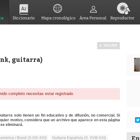
ca
Diccionario
Mapa cronológico
Área Personal
Reproductor
VOLVER
nk, guitarra)
nido completo necesitas estar registrado
itarra solo tienen un fin educativo y de difusión, no comercial. Si
lquier motivo, considera que un archivo que aparece en esta página
se eliminará.
En
mérica / Brasil (S.XIX-XXI)
Guitarra Española (S. XVIII-XXI)