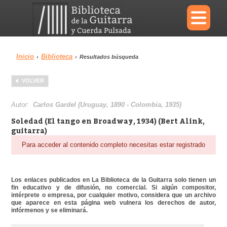
×
Inicio
Biblioteca
›
›
Resultados búsqueda
Menu
VOLVER
Biblioteca
Diccionario
Autor:
Carlos Gardel (Uruguay, 1890 - Colombia, 1935)
Soledad (El tango en Broadway, 1934) (Bert Alink,
guitarra)
Para acceder al contenido completo necesitas estar registrado
Área personal
Reproductor
Los enlaces publicados en La Biblioteca de la Guitarra solo tienen un
fin educativo y de difusión, no comercial. Si algún compositor,
intérprete o empresa, por cualquier motivo, considera que un archivo
que aparece en esta página web vulnera los derechos de autor,
infórmenos y se eliminará.