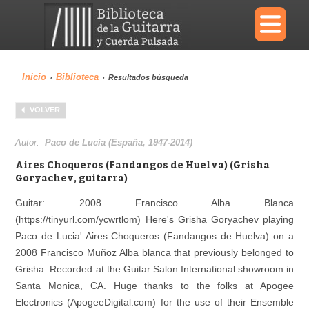
×
Inicio
Biblioteca
›
›
Resultados búsqueda
Menu
VOLVER
Biblioteca
Diccionario
Autor:
Paco de Lucía (España, 1947-2014)
Aires Choqueros (Fandangos de Huelva) (Grisha
Goryachev, guitarra)
Guitar: 2008 Francisco Alba Blanca
Área personal
Reproductor
(https://tinyurl.com/ycwrtlom) Here's Grisha Goryachev playing
Paco de Lucia' Aires Choqueros (Fandangos de Huelva) on a
2008 Francisco Muñoz Alba blanca that previously belonged to
Grisha. Recorded at the Guitar Salon International showroom in
Santa Monica, CA. Huge thanks to the folks at Apogee
Electronics (ApogeeDigital.com) for the use of their Ensemble