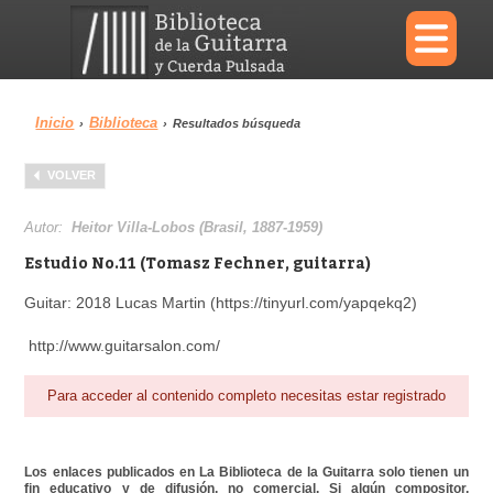
×
Inicio
Biblioteca
›
›
Resultados búsqueda
Menu
VOLVER
Biblioteca
Diccionario
Autor:
Heitor Villa-Lobos (Brasil, 1887-1959)
Estudio No.11 (Tomasz Fechner, guitarra)
Guitar: 2018 Lucas Martin (https://tinyurl.com/yapqekq2)
Área personal
Reproductor
http://www.guitarsalon.com/
Para acceder al contenido completo necesitas estar registrado
Los enlaces publicados en La Biblioteca de la Guitarra solo tienen un
fin educativo y de difusión, no comercial. Si algún compositor,