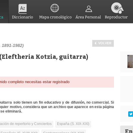
ca
Diccionario
Mapa cronológico
Área Personal
Reproductor
VOLVER
 1891-1982)
(Eleftheria Kotzia, guitarra)
nido completo necesitas estar registrado
itarra solo tienen un fin educativo y de difusión, no comercial. Si
lquier motivo, considera que un archivo que aparece en esta página
se eliminará.
tación de repertorio y Conciertos
España (S. XIX-XXI)
En