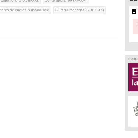
 Española (S. XVIII-XXI)
Contemporáneo (XX-XXI)
umento de cuerda pulsada solo
Guitarra moderna (S. XIX-XX)
PUBLI