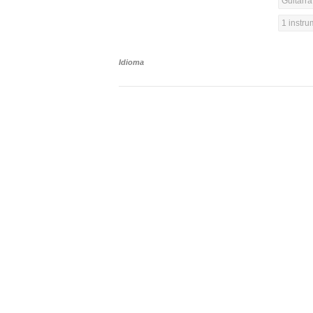
Guitarra
1 instr
Idioma