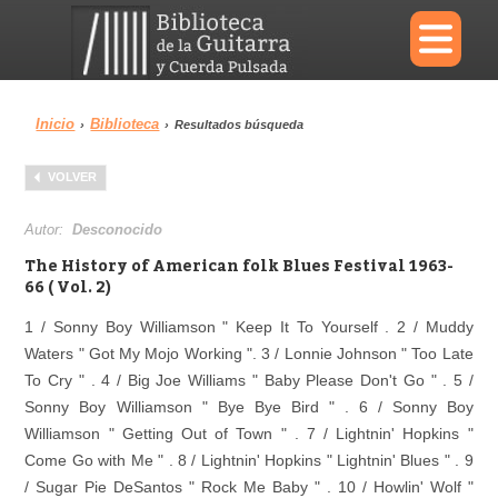
×
Inicio
Biblioteca
›
›
Resultados búsqueda
Menu
VOLVER
Biblioteca
Diccionario
Autor:
Desconocido
The History of American folk Blues Festival 1963-
66 ( Vol. 2)
1 / Sonny Boy Williamson " Keep It To Yourself . 2 / Muddy
Área personal
Reproductor
Waters " Got My Mojo Working ". 3 / Lonnie Johnson " Too Late
To Cry " . 4 / Big Joe Williams " Baby Please Don't Go " . 5 /
Sonny Boy Williamson " Bye Bye Bird " . 6 / Sonny Boy
Williamson " Getting Out of Town " . 7 / Lightnin' Hopkins "
Come Go with Me " . 8 / Lightnin' Hopkins " Lightnin' Blues " . 9
/ Sugar Pie DeSantos " Rock Me Baby " . 10 / Howlin' Wolf "