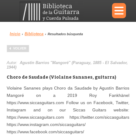
×
Inicio
Biblioteca
›
›
Resultados búsqueda
Menu
VOLVER
Biblioteca
Diccionario
Autor:
Agustín Barrios "Mangoré" (Paraguay, 1885 - El Salvador,
1944)
Choro de Saudade (Violaine Sananes, guitarra)
Violaine Sananes plays Choro da Saudade by Agustín Barrios
Área personal
Reproductor
Mangoré on a 2019 Roy Fankhänel
https://www.siccasguitars.com Follow us on Facebook, Twitter,
Instagram and on our Siccas Guitars website:
https://www.siccasguitars.com https://twitter.com/siccasguitars
https://www.instagram.com/siccasguitars/
https://www.facebook.com/siccasguitars/