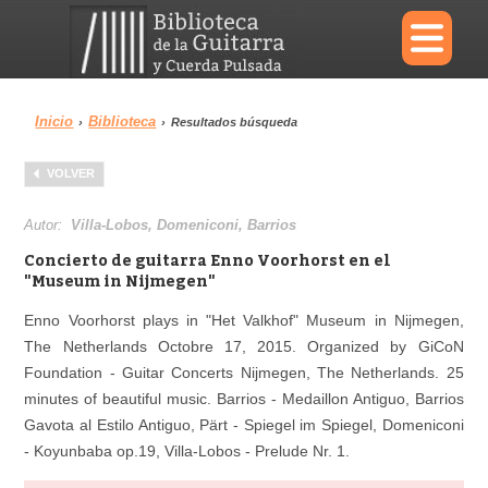
×
Inicio
Biblioteca
›
›
Resultados búsqueda
Menu
VOLVER
Biblioteca
Diccionario
Autor:
Villa-Lobos, Domeniconi, Barrios
Concierto de guitarra Enno Voorhorst en el
"Museum in Nijmegen"
Enno Voorhorst plays in "Het Valkhof" Museum in Nijmegen,
Área personal
Reproductor
The Netherlands Octobre 17, 2015. Organized by GiCoN
Foundation - Guitar Concerts Nijmegen, The Netherlands. 25
minutes of beautiful music. Barrios - Medaillon Antiguo, Barrios
Gavota al Estilo Antiguo, Pärt - Spiegel im Spiegel, Domeniconi
- Koyunbaba op.19, Villa-Lobos - Prelude Nr. 1.