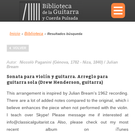
×
Inicio
Biblioteca
›
›
Resultados búsqueda
Menu
VOLVER
Biblioteca
Diccionario
Autor:
Niccolò Paganini (Génova, 1782 - Niza, 1840) / Julian
Bream
Sonata para violín y guitarra. Arreglo para
guitarra sola (Drew Henderson, guitarra)
Área personal
Reproductor
This arrangement is inspired by Julian Bream's 1962 recording.
There are a lot of added notes compared to the original, which i
believe enhances the piece when not performed with the violin.
I teach over Skype! Please message me if interested at
info@classicalguitarist.ca Also, please check out my most
recent album on iTunes