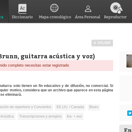
ca
Diccionario
Mapa cronológico
Área Personal
Reproductor
VOLVER
runn, guitarra acústica y voz)
nido completo necesitas estar registrado
itarra solo tienen un fin educativo y de difusión, no comercial. Si
lquier motivo, considera que un archivo que aparece en esta página
se eliminará.
tación de repertorio y Conciertos
EE.UU. / Canada
Blues
 Acústica
Transcripciones y arreglos
Ins. + voz
En