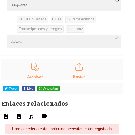
Etiquetas
EE.UU. / Canada
Blues
Guitarra Acústica
Transcripciones y arreglos
Ins. + voz
Idioma
Enviar
Archivar
Tweet
Like
WhatsApp
Enlaces relacionados
Para acceder a este contenido necesitas estar registrado