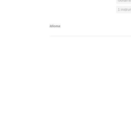
Guitarra
1 instr
Idioma