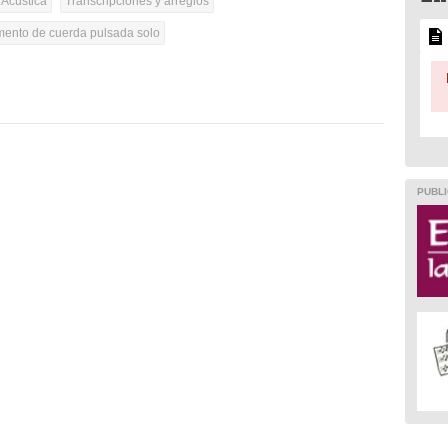
 Acústica
Transcripciones y arreglos
umento de cuerda pulsada solo
PUBLI