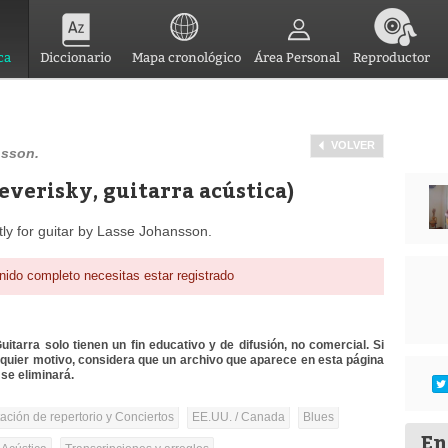
ca
Diccionario
Mapa cronológico
Área Personal
Reproductor
VOLVER
nsson.
verisky, guitarra acústica)
ly for guitar by Lasse Johansson.
nido completo necesitas estar registrado
itarra solo tienen un fin educativo y de difusión, no comercial. Si
lquier motivo, considera que un archivo que aparece en esta página
se eliminará.
tación de repertorio y Conciertos
EE.UU. / Canada
Blues
En