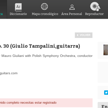
ca
Diccionario
Mapa cronológico
Área Personal
Reproductor
VOLVER
. 30 (Giulio Tampalini,guitarra)
by Mauro Giuliani with Polish Symphony Orchestra, conductor
dguitars.com
nido completo necesitas estar registrado
En