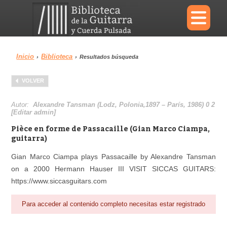
×
Inicio
Biblioteca
›
›
Resultados búsqueda
Menu
VOLVER
Biblioteca
Diccionario
Autor:
Alexandre Tansman (Lodz, Polonia,1897 – París, 1986) 0 2
[Editar admin]
Pièce en forme de Passacaille (Gian Marco Ciampa,
guitarra)
Área personal
Reproductor
Gian Marco Ciampa plays Passacaille by Alexandre Tansman
on a 2000 Hermann Hauser III VISIT SICCAS GUITARS:
https://www.siccasguitars.com
Para acceder al contenido completo necesitas estar registrado