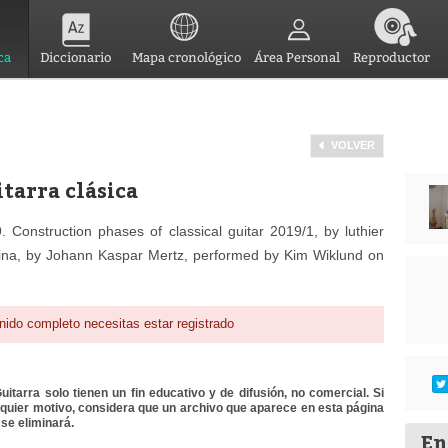
ca
Diccionario
Mapa cronológico
Área Personal
Reproductor
VOLVER
tarra clásica
Construction phases of classical guitar 2019/1, by luthier
ina, by Johann Kaspar Mertz, performed by Kim Wiklund on
nido completo necesitas estar registrado
itarra solo tienen un fin educativo y de difusión, no comercial. Si
lquier motivo, considera que un archivo que aparece en esta página
se eliminará.
En