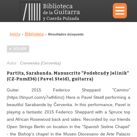
×
Inicio
Biblioteca
›
›
Resultados búsqueda
Menu
VOLVER
Biblioteca
Diccionario
Autor:
Cierwenka (Cervenka)
Partita, Sarabanda. Manuscrito "Podebrady Jelinik"
(CZ-PnmE36) ( Pavel Steidl, guitarra)
Guitar: 2015 Federico Sheppard "Camino"
Área personal
Reproductor
(https://tinyurl.com/y7wlh6mz) Here is Pavel Steidl performing a
beautiful Sarabande by Červenka. In this performance, Pavel is
playing a fantastic 2015 Federico Sheppard with a Spruce top
and African Rosewood back and sides. Recorded by our friends
Open Strings Berlin on location in the "Spanish Sistine Chapel"
- the Bishop's chapel in the Museo Diocesano de Arte Palacio