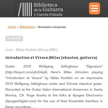
×
Inicio
Biblioteca
›
›
Resultados búsqueda
Menu
VOLVER
Biblioteca
Diccionario
Autor:
Nikita Koshkin (Rusia,1956-)
Introduction et Vivace (Miles Johnston, guitarra)
Guitar: 2019 Wolfgang Jellinghaus "Signature"
(http://tinyurl.com/y6c54vj4) Here's Miles Johnston playing
Área personal
Reproductor
"Introduction et Vivace" by Nikita Koshkin on an impressive
2019 Wolfgang Jellinghaus cedar and Ziricote classical guitar.
Recorded at the Guitar Salon International showroom in Santa
Monica, CA. Huge thanks to the folks at Apogee Electronics
(ApogeeDigital.com) for the use of their Ensemble interface in
these recordings....