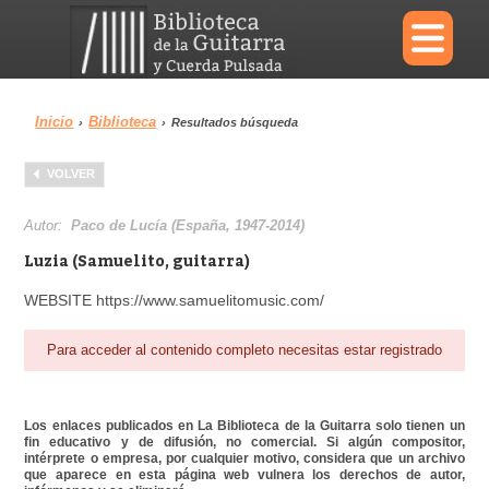
×
Inicio
Biblioteca
›
›
Resultados búsqueda
Menu
VOLVER
Biblioteca
Diccionario
Autor:
Paco de Lucía (España, 1947-2014)
Luzia (Samuelito, guitarra)
WEBSITE https://www.samuelitomusic.com/
Área personal
Reproductor
Para acceder al contenido completo necesitas estar registrado
Los enlaces publicados en La Biblioteca de la Guitarra solo tienen un
fin educativo y de difusión, no comercial. Si algún compositor,
intérprete o empresa, por cualquier motivo, considera que un archivo
que aparece en esta página web vulnera los derechos de autor,