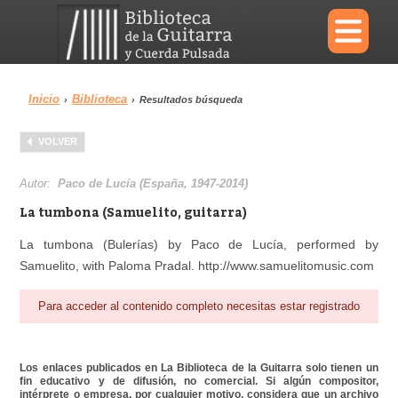
×
Inicio
Biblioteca
›
›
Resultados búsqueda
Menu
VOLVER
Biblioteca
Diccionario
Autor:
Paco de Lucía (España, 1947-2014)
La tumbona (Samuelito, guitarra)
La tumbona (Bulerías) by Paco de Lucía, performed by
Samuelito, with Paloma Pradal. http://www.samuelitomusic.com
Área personal
Reproductor
Para acceder al contenido completo necesitas estar registrado
Los enlaces publicados en La Biblioteca de la Guitarra solo tienen un
fin educativo y de difusión, no comercial. Si algún compositor,
intérprete o empresa, por cualquier motivo, considera que un archivo