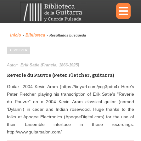
×
Inicio
Biblioteca
›
›
Resultados búsqueda
Menu
VOLVER
Biblioteca
Diccionario
Autor:
Erik Satie (Francia, 1866-1925)
Reverie du Pauvre (Peter Fletcher, guitarra)
Guitar: 2004 Kevin Aram (https://tinyurl.com/ycg3pdu4) Here's
Peter Fletcher playing his transcription of Erik Satie's "Reverie
Área personal
Reproductor
du Pauvre" on a 2004 Kevin Aram classical guitar (named
'Dylann') in cedar and Indian rosewood. Huge thanks to the
folks at Apogee Electronics (ApogeeDigital.com) for the use of
their Ensemble interface in these recordings.
http://www.guitarsalon.com/