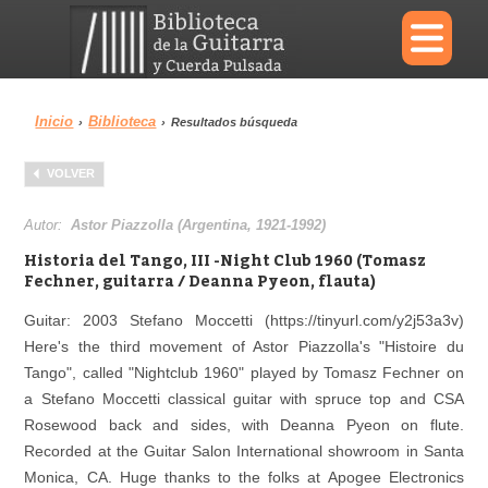
×
Inicio
Biblioteca
›
›
Resultados búsqueda
Menu
VOLVER
Biblioteca
Diccionario
Autor:
Astor Piazzolla (Argentina, 1921-1992)
Historia del Tango, III -Night Club 1960 (Tomasz
Fechner, guitarra / Deanna Pyeon, flauta)
Guitar: 2003 Stefano Moccetti (https://tinyurl.com/y2j53a3v)
Área personal
Reproductor
Here's the third movement of Astor Piazzolla's "Histoire du
Tango", called "Nightclub 1960" played by Tomasz Fechner on
a Stefano Moccetti classical guitar with spruce top and CSA
Rosewood back and sides, with Deanna Pyeon on flute.
Recorded at the Guitar Salon International showroom in Santa
Monica, CA. Huge thanks to the folks at Apogee Electronics