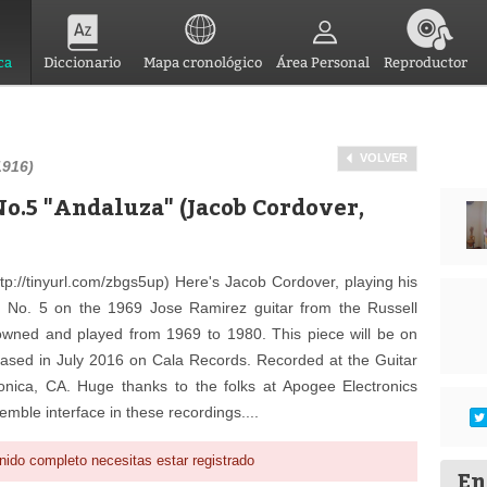
ca
Diccionario
Mapa cronológico
Área Personal
Reproductor
VOLVER
1916)
No.5 "Andaluza" (Jacob Cordover,
tp://tinyurl.com/zbgs5up) Here's Jacob Cordover, playing his
No. 5 on the 1969 Jose Ramirez guitar from the Russell
owned and played from 1969 to 1980. This piece will be on
ased in July 2016 on Cala Records. Recorded at the Guitar
nica, CA. Huge thanks to the folks at Apogee Electronics
emble interface in these recordings....
nido completo necesitas estar registrado
En