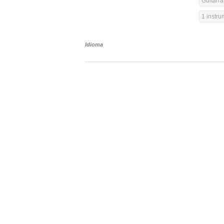
Guitarra
1 instr
Idioma