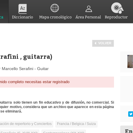
ca
Diccionario
Mapa cronológico
Área Personal
Reproductor
VOLVER
rafini , guitarra)
 Marcello Serafini - Guitar
nido completo necesitas estar registrado
itarra solo tienen un fin educativo y de difusión, no comercial. Si
lquier motivo, considera que un archivo que aparece en esta página
se eliminará.
tación de repertorio y Conciertos
Francia / Belgica / Suiza
En