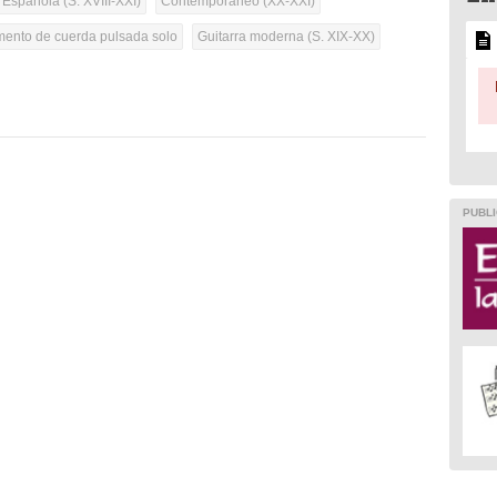
 Española (S. XVIII-XXI)
Contemporáneo (XX-XXI)
umento de cuerda pulsada solo
Guitarra moderna (S. XIX-XX)
PUBLI