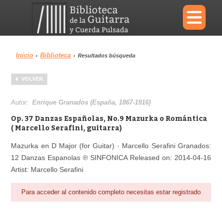
×
Inicio
Biblioteca
›
›
Resultados búsqueda
Menu
VOLVER
Biblioteca
Diccionario
Autor:
Enrique Granados (España, 1867-1916)
Op. 37 Danzas Españolas, No.9 Mazurka o Romántica
( Marcello Serafini, guitarra)
Mazurka en D Major (for Guitar) · Marcello Serafini Granados:
Área personal
Reproductor
12 Danzas Espanolas ℗ SINFONICA Released on: 2014-04-16
Artist: Marcello Serafini
Para acceder al contenido completo necesitas estar registrado