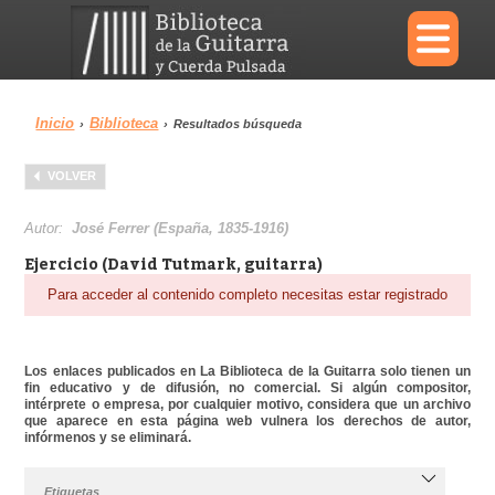
×
Inicio
Biblioteca
›
›
Resultados búsqueda
Menu
VOLVER
Biblioteca
Diccionario
Autor:
José Ferrer (España, 1835-1916)
Ejercicio (David Tutmark, guitarra)
Para acceder al contenido completo necesitas estar registrado
Área personal
Reproductor
Los enlaces publicados en La Biblioteca de la Guitarra solo tienen un
fin educativo y de difusión, no comercial. Si algún compositor,
intérprete o empresa, por cualquier motivo, considera que un archivo
que aparece en esta página web vulnera los derechos de autor,
infórmenos y se eliminará.
Etiquetas