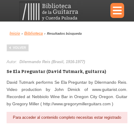
×
Inicio
Biblioteca
›
›
Resultados búsqueda
Menu
VOLVER
Biblioteca
Diccionario
Autor:
Dilermando Reis (Brasil, 1916-1977)
Se Ela Preguntar (David Tutmark, guitarra)
David Tutmark performs Se Ela Preguntar by Dilermando Reis.
Video production by John Dimick of www.guitarist.com.
Área personal
Reproductor
Recorded at Nebbiolo Wine Bar in Oregon City Oregon. Guitar
by Gregory Miller ( http://www.gregorymillerguitars.com )
Para acceder al contenido completo necesitas estar registrado